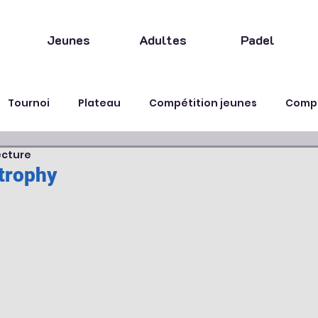
Jeunes
Adultes
Padel
Tournoi
Plateau
Compétition jeunes
Compé
ecture
Fête
Animation
trophy