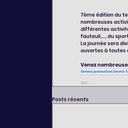
7ème édition du te
nombreuses activit
différentes activit
fauteuil,..., du spo
La journée sera di
ouvertes à toutes 
Venez nombreuses
tennis
animation
tennis f
Posts récents