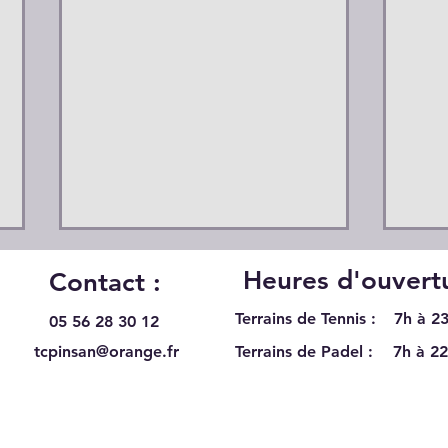
Heures d'ouvertu
Contact :
Terrains de Tennis :
7h à 23
05 56 28 30 12
tcpinsan@orange.fr
Terrains de Padel :
7h à 22
Recrutement au TC Pinsan
Du s
Eysi