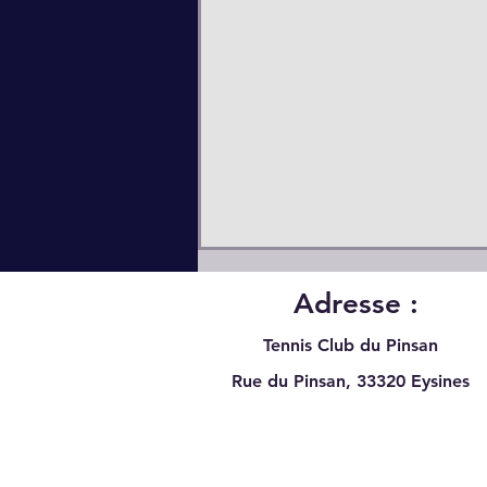
Adresse :
Tennis Club du Pinsan
Rue du Pinsan, 33320
Eysines
Quelques places restantes
pour l'école de tennis :