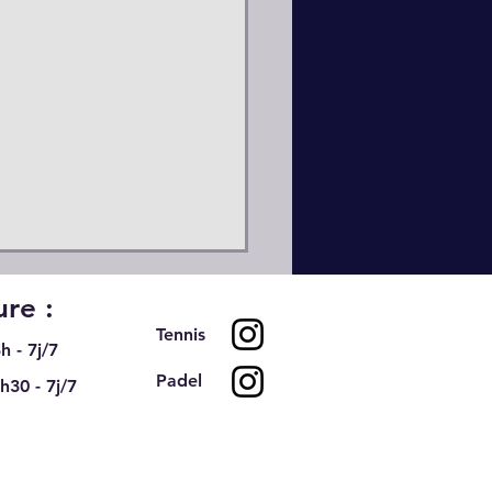
re :
Tennis
h - 7j/7
Padel
h30 - 7j/7
port au TC Pinsan
nes pour ce mois d'aout