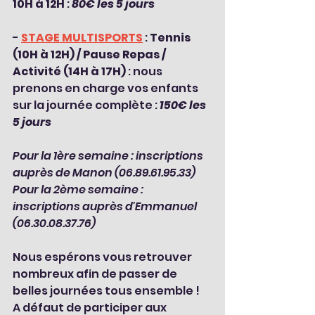
10H à 12H
 : 
80€ les 5 jours
- 
STAGE MULTISPORTS
 : 
Tennis 
(10H à 12H) / Pause Repas / 
Activité (14H à 17H)
 : nous 
prenons en charge vos enfants 
sur la journée complète : 
150€ les 
5 jours
Pour la 1ère semaine : inscriptions 
auprès de Manon (06.89.61.95.33) 
Pour la 2ème semaine : 
inscriptions auprès d'Emmanuel 
(06.30.08.37.76) 
Nous espérons vous retrouver 
nombreux afin de passer de 
belles journées tous ensemble !
A défaut de participer aux 