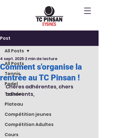
Post
All Posts
4 sept. 2025
2 min de lecture
All Posts
Comment s'organise la
Tennis
rentrée au TC Pinsan !
Padel
Chères adhérentes, chers 
adhérents,
Tournoi
Plateau
Compétition jeunes
Compétition Adultes
Cours