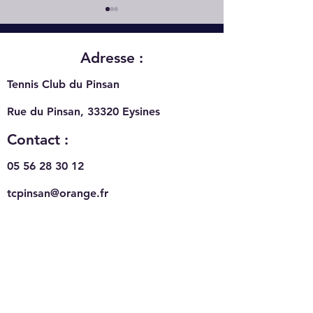
Adresse :
Tennis Club du Pinsan
Rue du Pinsan, 33320
Eysines
Le déroulé de l'année au
Comment s'organ
TC Pinsan
rentrée au TC Pi
Contact :
05 56 28 30 12
tcpinsan@orange.fr
Heures d'ouverture :
Terrains de Tennis :
Terrains de Padel :
7h à 23h - 7j/7