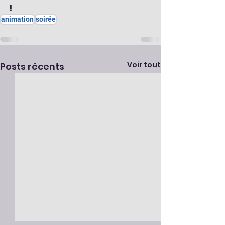
!
animation
soirée
Voir tout
Posts récents