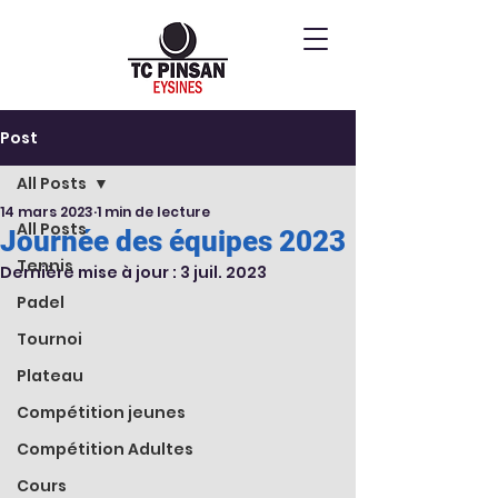
Post
All Posts
14 mars 2023
1 min de lecture
All Posts
Journée des équipes 2023
Tennis
Dernière mise à jour :
3 juil. 2023
Padel
Tournoi
Plateau
Compétition jeunes
Compétition Adultes
Cours