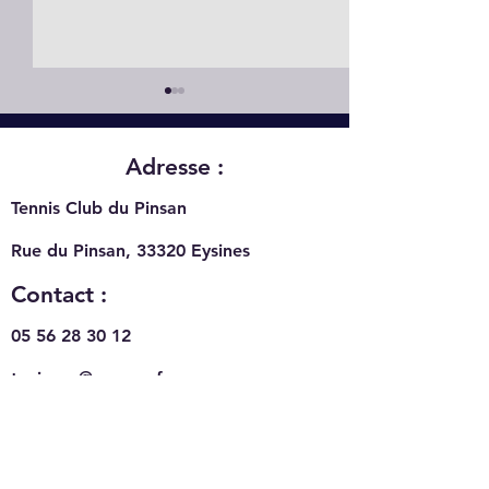
Adresse :
Tennis Club du Pinsan
Rue du Pinsan, 33320
Eysines
Recrutement au TC
Du sport au TC 
Pinsan
Eysines pour ce
Contact :
d'aout 2026
05 56 28 30 12
tcpinsan@orange.fr
Heures d'ouverture :
Terrains de Tennis :