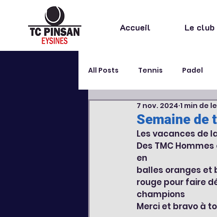
Accueil
Le club
All Posts
Tennis
Padel
7 nov. 2024
1 min de l
Stage
Extra sportif
Semaine de t
Les vacances de la
Des TMC Hommes et
en 
balles oranges et b
rouge pour faire d
champions
Merci et bravo à to