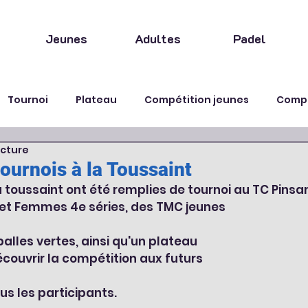
Jeunes
Adultes
Padel
Tournoi
Plateau
Compétition jeunes
Compé
ecture
Fête
Animation
ournois à la Toussaint
 toussaint ont été remplies de tournoi au TC Pinsa
 Femmes 4e séries, des TMC jeunes 
alles vertes, ainsi qu'un plateau 
écouvrir la compétition aux futurs 
us les participants. 