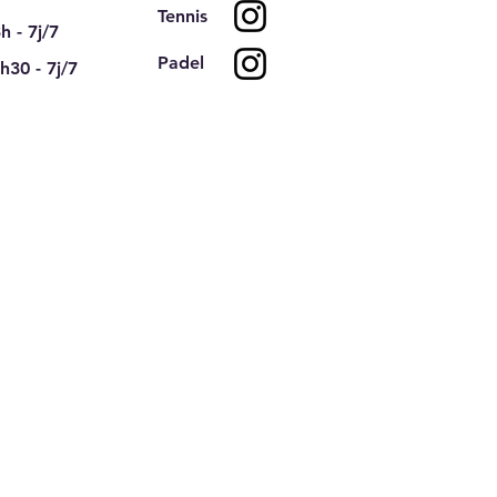
Tennis
h - 7j/7
Padel
h30 - 7j/7
port au TC Pinsan
nes pour ce mois d'aout
6