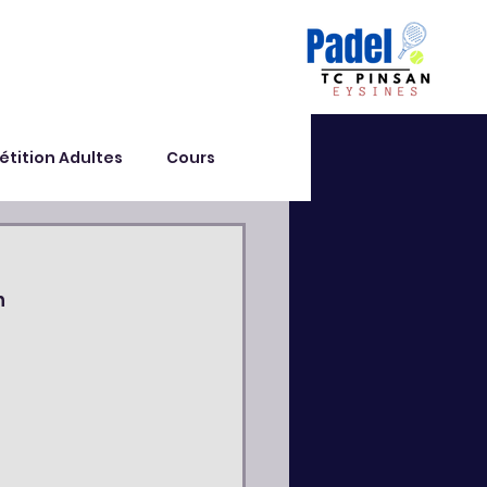
tition Adultes
Cours
n