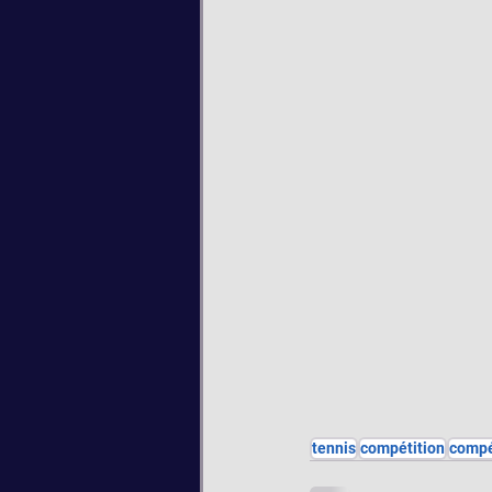
tennis
compétition
compé