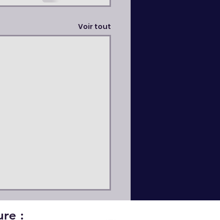
Voir tout
re :