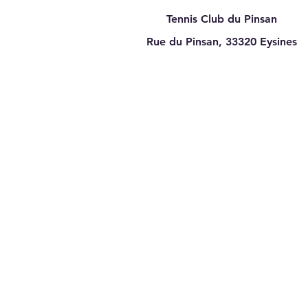
Tennis Club du Pinsan
Rue du Pinsan, 33320
Eysines
Quelques places restantes
pour l'école de tennis :
Rejoignez-nous !