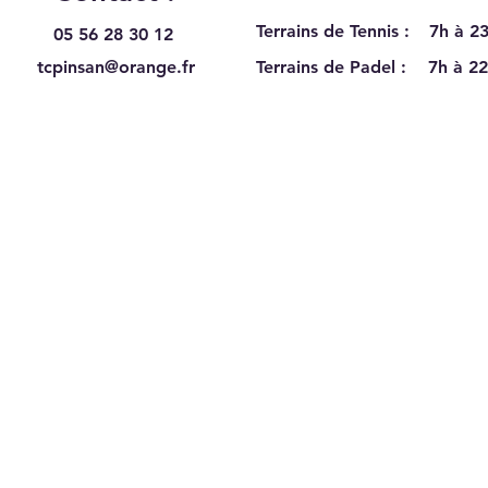
Terrains de Tennis :
7h à 23
05 56 28 30 12
tcpinsan@orange.fr
Terrains de Padel :
7h à 22
Recrutement au TC Pinsan
Du s
Eysi
202