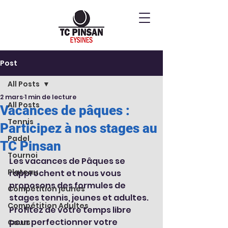
Post
All Posts
2 mars
1 min de lecture
All Posts
Vacances de pâques :
Tennis
Participez à nos stages au
Padel
TC Pinsan
Tournoi
Les vacances de Pâques se 
Plateau
rapprochent et nous vous 
proposons des formules de 
Compétition jeunes
stages tennis, jeunes et adultes. 
Compétition Adultes
Profitez de votre temps libre 
pour perfectionner votre 
Cours