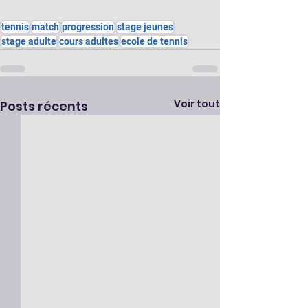
tennis
match
progression
stage jeunes
stage adulte
cours adultes
ecole de tennis
Voir tout
Posts récents