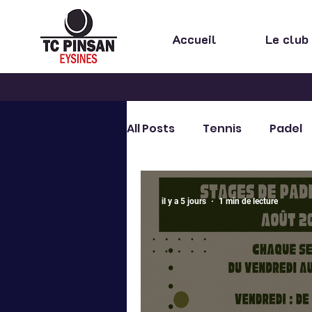
Accueil
Le club
All Posts
Tennis
Padel
Cours
Stage
Extra
il y a 5 jours
1 min de lecture