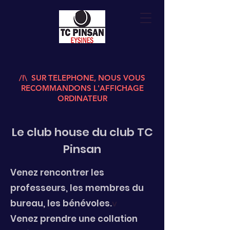
/!\ SUR TELEPHONE, NOUS VOUS
RECOMMANDONS L'AFFICHAGE
ORDINATEUR
Le club house du club TC
Pinsan
Venez re
ncontrer les
prof
e
sseurs, les membres du
bureau, les bénévo
les.
v
Venez prendre une collation