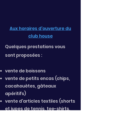
Aux horaires d'ouverture du
club house
Quelques prestations vous
sont proposées :
vente de boissons
vente de petits encas (chips,
cacahouètes, gâtea
ux
apéritifs)
v
ente d'articles textiles (shorts
et jupes de tennis, tee-shirts,