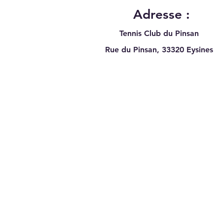
Adresse :
Tennis Club du Pinsan
Rue du Pinsan, 33320
Eysines
Du sport au TC Pinsan
Eysines pour ce mois d'aout
2026