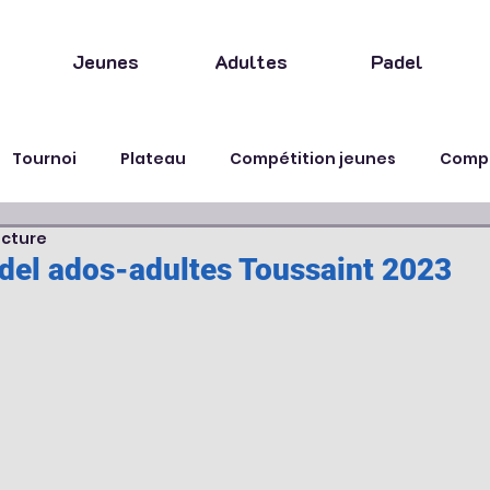
Jeunes
Adultes
Padel
Tournoi
Plateau
Compétition jeunes
Compé
ecture
Fête
Animation
del ados-adultes Toussaint 2023