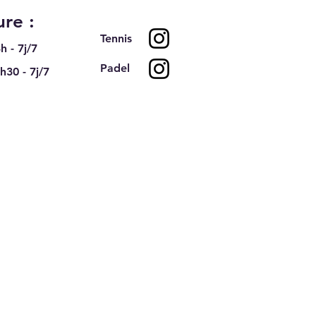
re :
Tennis
h - 7j/7
Padel
h30 - 7j/7
vacances d'été approche
rder le rythme avec nos
es de tennis jeunes et
tes