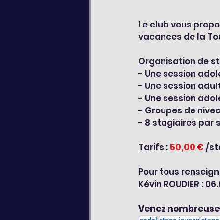
Le club vous propo
vacances de la To
Organisation de s
- Une session adol
- Une session adul
- Une session adol
- Groupes de nive
- 8 stagiaires par 
Tarifs
 : 
50,00 €
 /s
Pour tous renseigne
Kévin ROUDIER : 06.
Venez nombreuses
padel
stage jeunes
stage