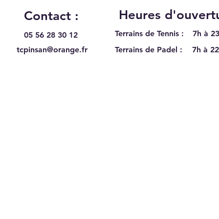
Heures d'ouvertu
Contact :
Terrains de Tennis :
7h à 23
05 56 28 30 12
tcpinsan@orange.fr
Terrains de Padel :
7h à 22
En ce moment au TC Pinsan,
Les 
et jusqu'au 1e Août 2026 !
: ga
stag
adul