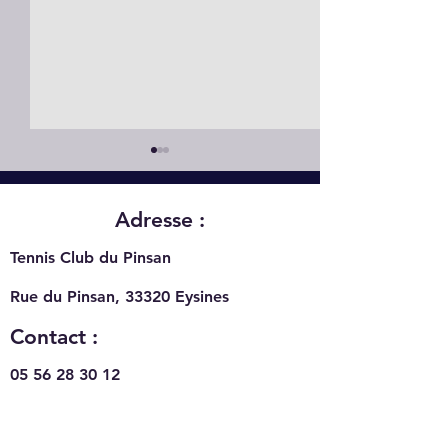
Adresse :
Tennis Club du Pinsan
Rue du Pinsan, 33320
Eysines
Recrutement au TC
Du sport au TC 
Pinsan
Eysines pour ce
Contact :
d'aout 2026
05 56 28 30 12
tcpinsan@orange.fr