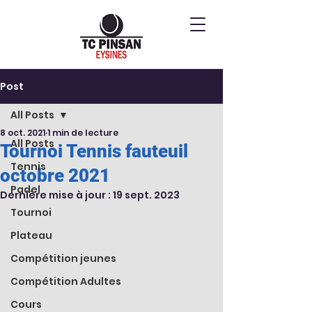
Post
All Posts
8 oct. 2021
1 min de lecture
All Posts
Tournoi Tennis fauteuil
Tennis
octobre 2021
Padel
Dernière mise à jour :
19 sept. 2023
Tournoi
Plateau
Compétition jeunes
Compétition Adultes
Cours