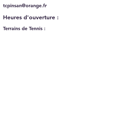
tcpinsan@orange.fr
Heures d'ouverture :
Terrains de Tennis :
Terrains de Padel :
7h à 23h - 7j/7
7h à 22h30 - 7j/7
Tennis
Padel