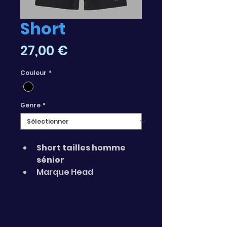
Short
Prix
27,00 €
Couleur
*
Genre
*
Short tailles homme 
sénior
Marque Head
Modèle Club Short