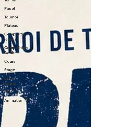
Tennis
Padel
Tournoi
Plateau
Compétition
jeunes
Compétition
Adultes
Cours
Stage
Extra
sportif
Fête
Animation