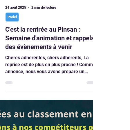
enfants compétiteurs : LA TOURNEE D'ETE !
Voici l'affiche : AFFICHE TOURNEE D'ETE
2026 Cette tournée est un stage compétitif
avec hébergement, et encadrement 24h/24,
24 août 2025
2 min de lecture
où les enfants réalisent entre 2 et 3 tournois
par semaine. Il y a également des
Padel
entrainements dirigés, en fonction du
C'est la rentrée au Pinsan :
planning des matchs. Cette année, il y aura
seuleme
Semaine d'animation et rappels
des évènements à venir
Chères adhérentes, chers adhérents, La
reprise est de plus en plus proche ! Comme
annoncé, nous vous avons préparé un
planning bien...