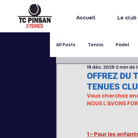
Accueil
Le club
All Posts
Tennis
Padel
19 déc. 2025
2 min de 
Stage
Extra sportif
OFFREZ DU T
TENUES CLU
Vous cherchez enco
NOUS L'AVONS FOR
1 - Pour les enfan