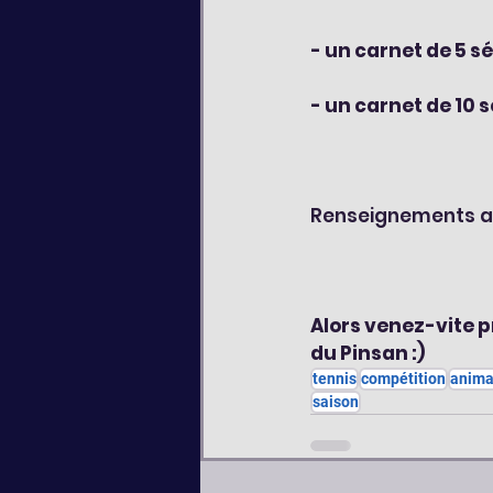
- un carnet de 5 sé
- un carnet de 10 
Renseignements au
Alors venez-vite pr
du Pinsan :)
tennis
compétition
anima
saison