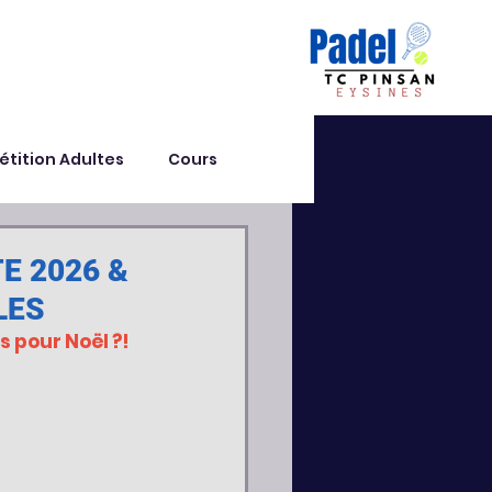
tition Adultes
Cours
E 2026 &
LES
 pour Noël ?! 