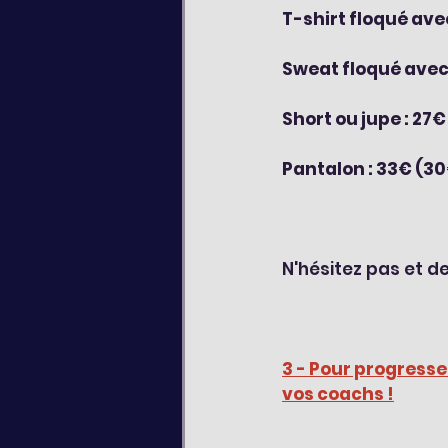
T-shirt floqué avec
Sweat floqué avec 
Short ou jupe : 27
Pantalon : 33€ (3
N'hésitez pas et 
3 - Pour progresse
vos coachs !