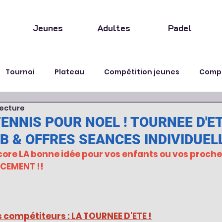
Jeunes
Adultes
Padel
Tournoi
Plateau
Compétition jeunes
Compé
lecture
Fête
Animation
ENNIS POUR NOEL ! TOURNEE D'ET
B & OFFRES SEANCES INDIVIDUEL
re LA bonne idée pour vos enfants ou vos proches
CEMENT !!
ts compétiteurs : LA TOURNEE D'ETE !