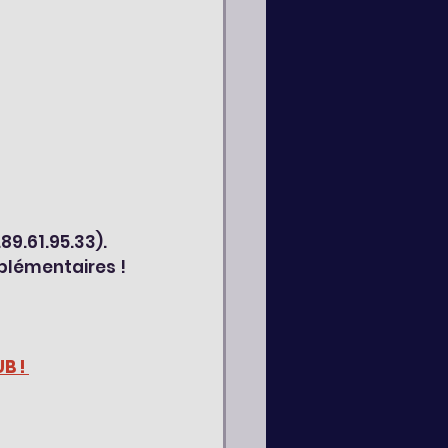
89.61.95.33). 
plémentaires !
B ! 