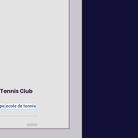
 Tennis Club 
ipe
ecole de tennis