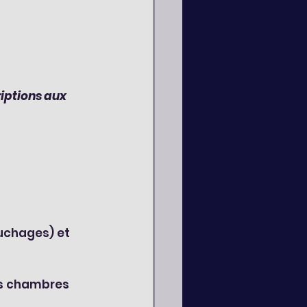
riptions aux 
 
uchages) et 
res chambres 