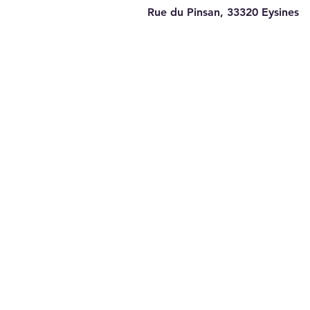
Rue du Pinsan, 33320
Eysines
Quelques places restantes
pour l'école de tennis :
Rejoignez-nous !