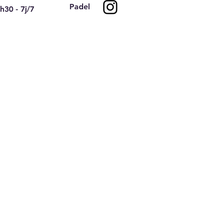
Padel
h30 - 7j/7
port au TC Pinsan
nes pour ce mois d'aout
6