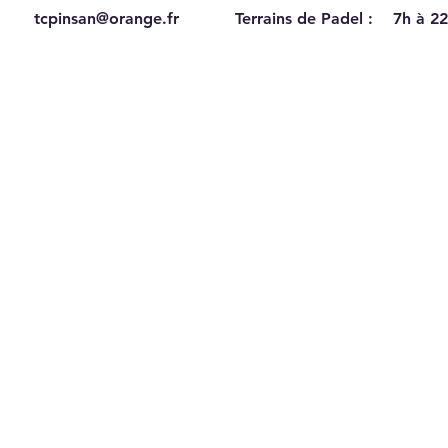
tcpinsan@orange.fr
Terrains de Padel :
7h à 22
Recrutement au TC Pinsan
Du s
Eysi
202