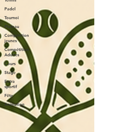
Tennis
Padel
Tournoi
Plateau
Compétition
jeunes
Compétition
Adultes
Cours
Stage
Extra
sportif
Fête
Animation