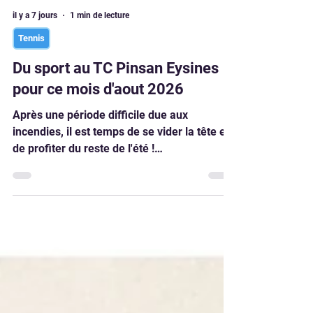
il y a 7 jours
1 min de lecture
Tennis
Du sport au TC Pinsan Eysines
pour ce mois d'aout 2026
Après une période difficile due aux
incendies, il est temps de se vider la tête et
de profiter du reste de l'été !
Malheureusement nous avons été forcé
d'interrompre notre tournoi Open d'été.
Nous espérons revoir tous les participants
sur nos futurs évènements compétitifs !
Encore merci à vous pour votre
compréhension. Nous vous proposons
diverses activités au TC Pinsan, alors
n'hésitez pas Ouvertes aux adhérents