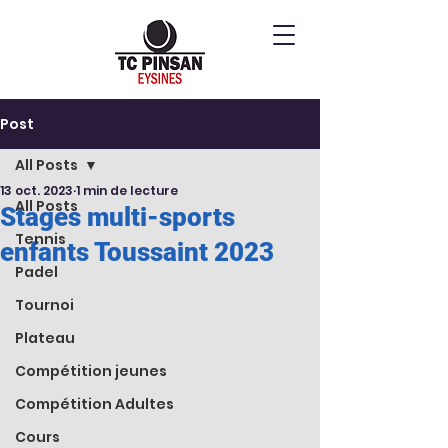
Post
All Posts
13 oct. 2023
1 min de lecture
All Posts
Stages multi-sports
Tennis
enfants Toussaint 2023
Padel
Tournoi
Plateau
Compétition jeunes
Compétition Adultes
Cours